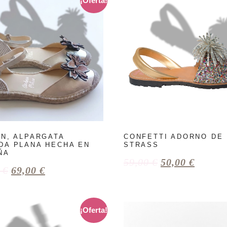
¡Oferta!
ÍN, ALPARGATA
CONFETTI ADORNO DE
DA PLANA HECHA EN
STRASS
ÑA
59,00
€
50,00
€
0
€
69,00
€
¡Oferta!