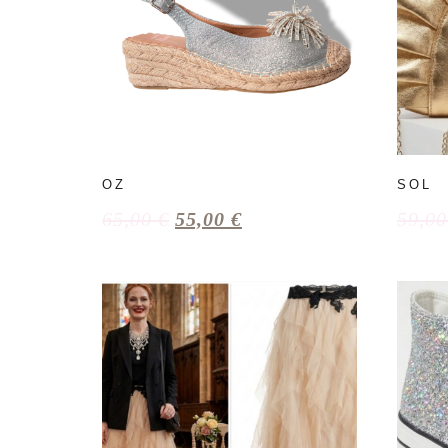
OZ
SOL
65,00
€
55,00
€
59,0