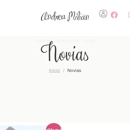
Novias
FASHION · JOURNALISM · STYLE
Inicio
/
Novias