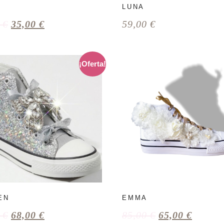
LUNA
0
€
35,00
€
59,00
€
¡Oferta!
EN
EMMA
0
€
68,00
€
85,00
€
65,00
€