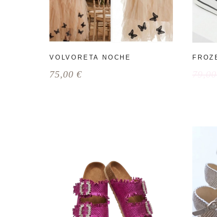
VOLVORETA NOCHE
FROZ
75,00
€
79,0