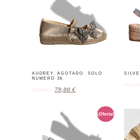
AUDREY. AGOTADO. SOLO
SILV
NUMERO 36
65,0
89,00
€
79,00
€
¡Oferta!