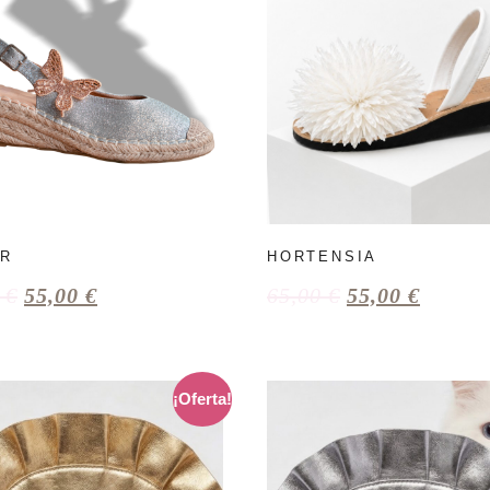
ER
HORTENSIA
0
€
55,00
€
65,00
€
55,00
€
¡Oferta!