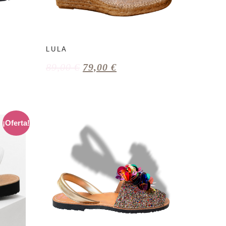
LULA
89,00
€
79,00
€
¡Oferta!