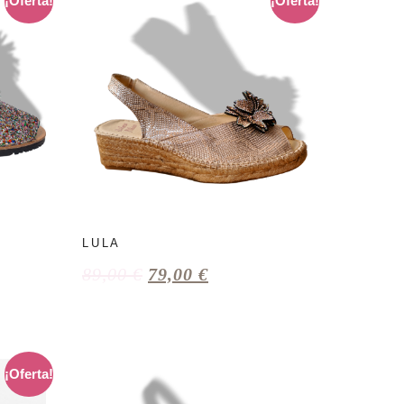
¡Oferta!
¡Oferta!
LULA
89,00
€
79,00
€
¡Oferta!