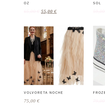
OZ
SOL
65,00
€
55,00
€
59,0
VOLVORETA NOCHE
FROZ
75,00
€
79,0