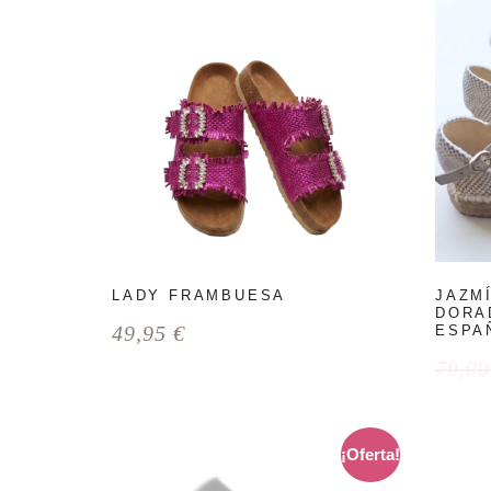
LADY FRAMBUESA
JAZM
DORA
49,95
€
ESPA
79,0
¡Oferta!