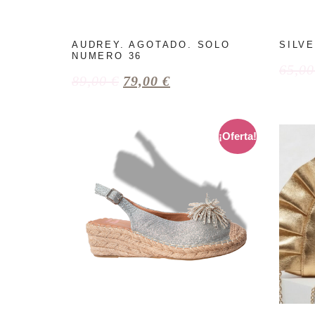
AUDREY. AGOTADO. SOLO
SILV
NUMERO 36
65,0
89,00
€
79,00
€
¡Oferta!