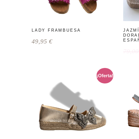
LADY FRAMBUESA
JAZM
DORA
49,95
€
ESPA
79,0
¡Oferta!