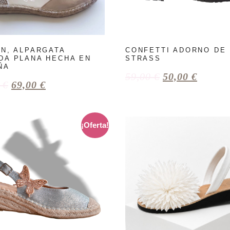
ÍN, ALPARGATA
CONFETTI ADORNO DE
DA PLANA HECHA EN
STRASS
ÑA
59,00
€
50,00
€
0
€
69,00
€
¡Oferta!