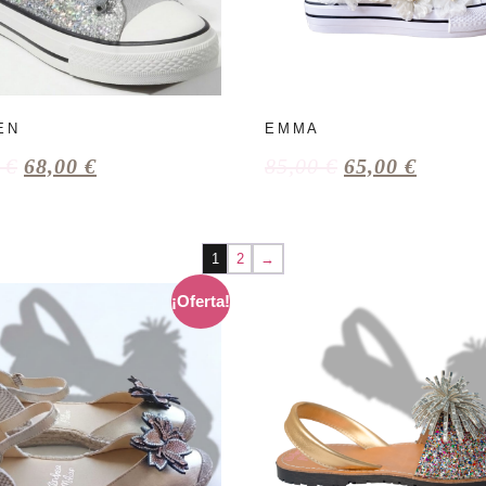
EN
EMMA
0
€
68,00
€
85,00
€
65,00
€
1
2
→
¡Oferta!