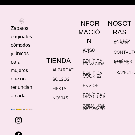
INFOR
NOSOT
Zapatos
MACIÓ
RAS
originales,
N
ANDREA
MILIÁN
cómodos
AVISO
LEGAL
CONTACT
y únicos
TIENDA
POLÍTICA
QUIÉNES
para
DE
SOMOS
PRIVACIDAD
ALPARGATAS
mujeres
TRAYECTO
POLÍTICA
DE
COOKIES
que no
BOLSOS
ENVÍOS
renuncian
FIESTA
POLÍTICA DE
a nada.
DEVOLUCIONES
NOVIAS
TERMINOS Y
CONDICIONES
DE COMPRA