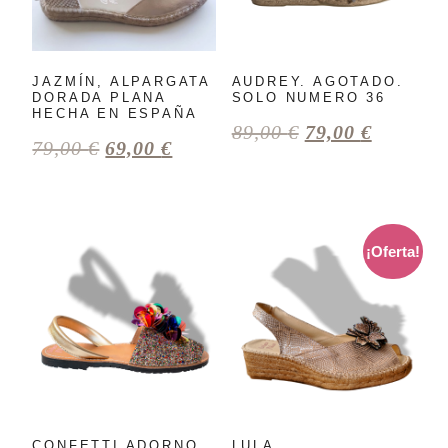
JAZMÍN, ALPARGATA
AUDREY. AGOTADO.
DORADA PLANA
SOLO NUMERO 36
HECHA EN ESPAÑA
89,00
€
79,00
€
79,00
€
69,00
€
¡Oferta!
CONFETTI ADORNO
LULA