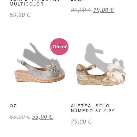
MULTICOLOR
89,00
€
79,00
€
59,00
€
¡Oferta!
OZ
ALETEA. SOLO
NÚMERO 37 Y 39
65,00
€
55,00
€
79,00
€