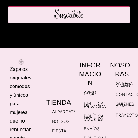
Suscríbete
INFOR
NOSOT
Zapatos
MACIÓ
RAS
originales,
N
ANDREA
MILIÁN
cómodos
AVISO
LEGAL
CONTACT
y únicos
TIENDA
POLÍTICA
para
QUIÉNES
DE
SOMOS
PRIVACIDAD
ALPARGATAS
mujeres
TRAYECTO
POLÍTICA
DE
COOKIES
que no
BOLSOS
ENVÍOS
renuncian
FIESTA