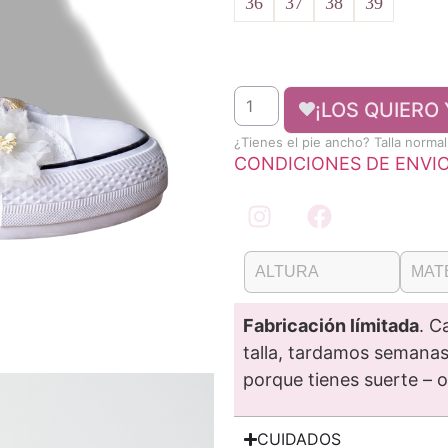
36
37
38
39
¡LOS QUIERO 
¿Tienes el pie ancho? Talla norma
CONDICIONES DE ENVI
ALTURA
MAT
Fabricación límitada
. C
talla, tardamos semanas 
porque tienes suerte – 
CUIDADOS