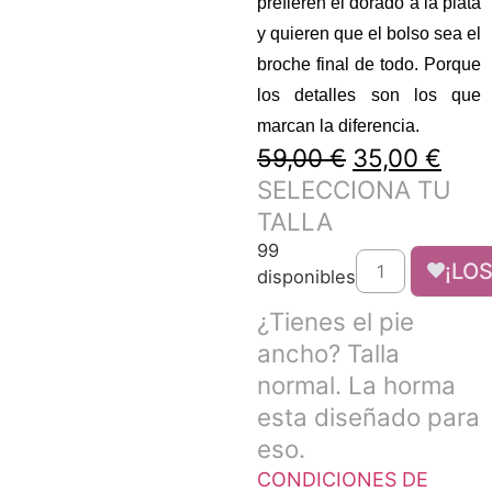
prefieren el dorado a la plata
y quieren que el bolso sea el
broche final de todo. Porque
los detalles son los que
marcan la diferencia.
59,00
€
35,00
€
SELECCIONA TU
TALLA
99
¡LO
disponibles
¿Tienes el pie
ancho? Talla
normal. La horma
esta diseñado para
eso.
CONDICIONES DE