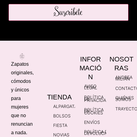
Suscríbete
INFOR
NOSOT
Zapatos
MACIÓ
RAS
originales,
N
ANDREA
MILIÁN
cómodos
AVISO
LEGAL
CONTACT
y únicos
TIENDA
POLÍTICA
QUIÉNES
para
DE
SOMOS
PRIVACIDAD
ALPARGATAS
mujeres
TRAYECTO
POLÍTICA
DE
COOKIES
que no
BOLSOS
ENVÍOS
renuncian
FIESTA
POLÍTICA DE
a nada.
DEVOLUCIONES
NOVIAS