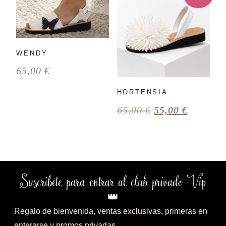
WENDY
65,00
€
HORTENSIA
65,00
€
55,00
€
Suscribete para entrar al club privado Vip
👑
Regalo de bienvenida, ventas exclusivas, primeras en
enterarse y promos privadas…