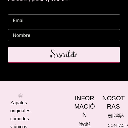
Suscríbete
INFOR
NOSOT
Zapatos
MACIÓ
RAS
originales,
N
ANDREA
MILIÁN
cómodos
AVISO
LEGAL
CONTACT
y únicos